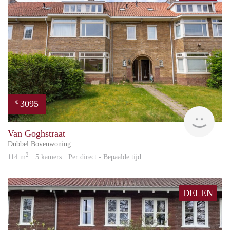
3095
€
Blin
Van Goghstraat
Dubbel Bovenwoning
2
114 m
· 5 kamers · Per direct - Bepaalde tijd
DELEN