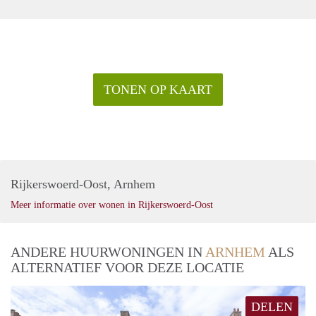
- Voorzien van rolluiken.
Wanneer u geinteresseerd bent in deze woning, kunt u via
onze website www.blinqmakelaars.nl een bezichtiging
inplannen.
TONEN OP KAART
Rijkerswoerd-Oost, Arnhem
Meer informatie over wonen in Rijkerswoerd-Oost
ANDERE HUURWONINGEN IN
ARNHEM
ALS
ALTERNATIEF VOOR DEZE LOCATIE
DELEN