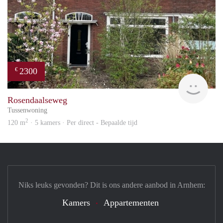
2300
€
Blin
Rosendaalseweg
Tussenwoning
2
120 m
· 5 kamers · Per direct - Bepaalde tijd
Niks leuks gevonden? Dit is ons andere aanbod in Arnhem:
Kamers
Appartementen