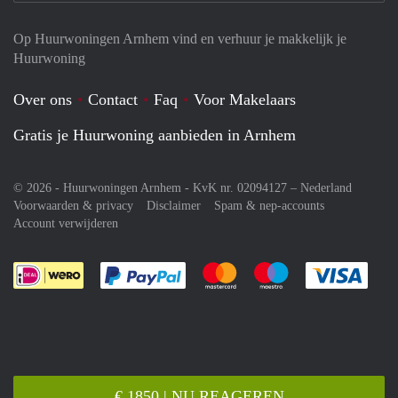
Op Huurwoningen Arnhem vind en verhuur je makkelijk je
Huurwoning
Over ons
Contact
Faq
Voor Makelaars
Gratis je Huurwoning aanbieden in Arnhem
© 2026 - Huurwoningen Arnhem - KvK nr. 02094127 –
Nederland
Voorwaarden & privacy
Disclaimer
Spam & nep-accounts
Account verwijderen
Je rekent gemakkelijk af met Paypal
Je rekent gemakkelijk af met M
Je rekent gemakkelij
Je re
€ 1850 | NU REAGEREN