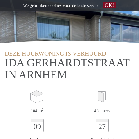
OK!
We gebruiken
cookies
voor de beste service
DEZE HUURWONING IS VERHUURD
IDA GERHARDTSTRAAT
IN ARNHEM
2
104 m
4 kamers
09
27