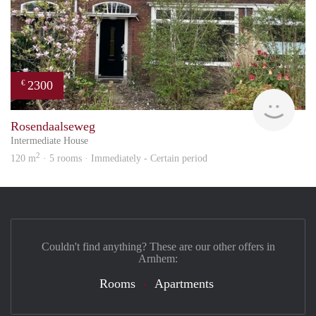
2300
€
Blin
Rosendaalseweg
Intermediate House
2
120 m
· 5 rooms · Immediately - Certain period
Couldn't find anything? These are our other offers in
Arnhem:
Rooms
Apartments