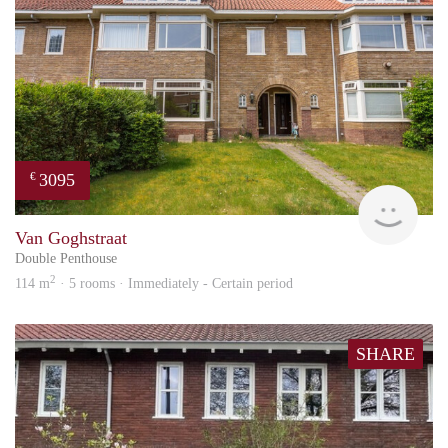
3095
€
Blin
Van Goghstraat
Double Penthouse
2
114 m
· 5 rooms · Immediately - Certain period
SHARE