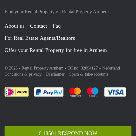
Find your Rental Property on Rental Property Arnhem
About us
Contact
Faq
For Real Estate Agents/Realtors
Offer your Rental Property for free in Arnhem
© 2026 - Rental Property Arnhem - CC no. 02094127 –
Nederland
Conditions & privacy
Disclaimer
Spam & fake-accounts
Pay easily with :payment method
Pay easily with :payment meth
Pay easily with :pay
Pay e
€ 1850 | RESPOND NOW