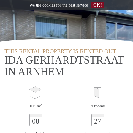
OK!
We use
cookies
for the best service
THIS RENTAL PROPERTY IS RENTED OUT
IDA GERHARDTSTRAAT
IN ARNHEM
2
104 m
4 rooms
08
27