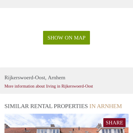
- Voorzien van rolluiken.
Wanneer u geinteresseerd bent in deze woning, kunt u via
onze website www.blinqmakelaars.nl een bezichtiging
inplannen.
SHOW ON MAP
Rijkerswoerd-Oost, Arnhem
More information about living in Rijkerswoerd-Oost
SIMILAR RENTAL PROPERTIES
IN ARNHEM
SHARE