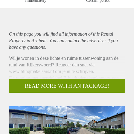
Immediately
Certain period
On this page you will find all information of this Rental
Property in Arnhem. You can contact the advertiser if you
have any questions.
Wil je wonen in deze lichte en ruime tussenwoning aan de
rand van Rijkerswoerd? Reageer dan snel via
www.blinqmakelaars.nl om je in te schrijven.
De woning met energielabel B biedt vier slaapkamers, een
ruime woonkamer met halfopen keuken en beschutte tuin met
READ MORE WITH AN PACKAGE!
vrijstaande houten berging welke op het zuidoosten gelegen
is.
De woning is gelegen in een rustige kindvriendelijke
woonwijk met speelvoorzieningen, basisscholen, dichtbij de
internationale school, sportgelegenheden en een
winkelcentrum op steenworpafstand. De woning ligt aan de
rand van de wijk, grenzend aan Park Lingezegen, dat zich