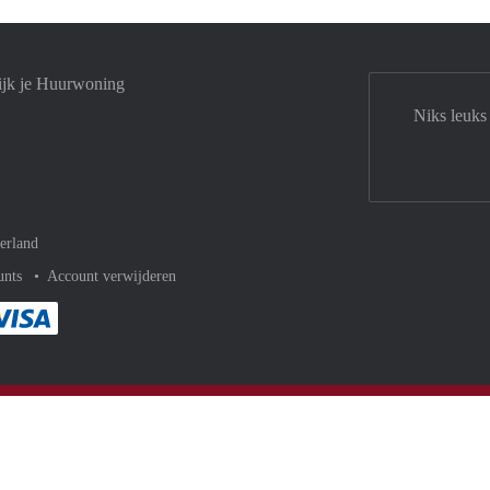
ijk je Huurwoning
Niks leuks
erland
unts
Account verwijderen
met Paypal
kelijk af met Mastercard
ent gemakkelijk af met Meastro
Je rekent gemakkelijk af met Visa