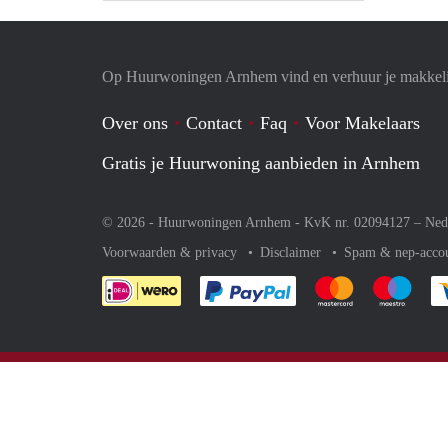
Op Huurwoningen Arnhem vind en verhuur je makkel
Over ons
Contact
Faq
Voor Makelaars
Gratis je Huurwoning aanbieden in Arnhem
© 2026 - Huurwoningen Arnhem - KvK nr. 02094127 –
Ned
Voorwaarden & privacy
Disclaimer
Spam & nep-acco
Je rekent gemakkelijk af 
Je rekent gemak
Je rek