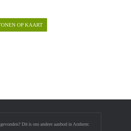
TONEN OP KAART
 gevonden? Dit is ons andere aanbod in Arnhem: