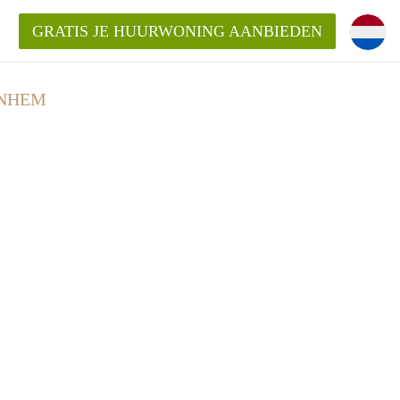
GRATIS JE HUURWONING AANBIEDEN
RNHEM