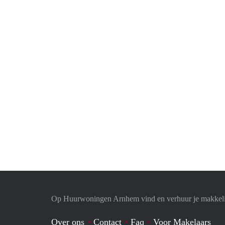
Op Huurwoningen Arnhem vind en verhuur je makkel
Over ons
Contact
Faq
Voor Makelaars