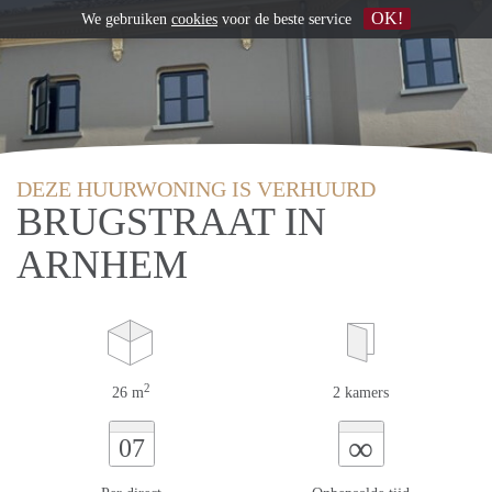
OK!
We gebruiken
cookies
voor de beste service
DEZE HUURWONING IS VERHUURD
BRUGSTRAAT IN
ARNHEM
2
26 m
2 kamers
∞
07