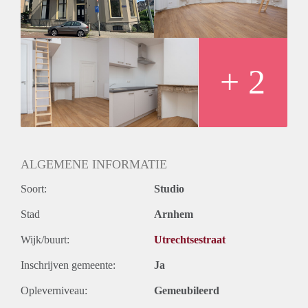
Tevens beschikt de studio over een eigen luxe badkamer, een
vide en is de gehele studio voorzien van een nette vloer en
gordijnrails.
Er zijn een aantal gemeenschappelijke voorzieningen zoals
wasmachines, drogers, fietsenberging en een prachtige tuin.
+ 2
Daarnaast deel je het toilet met 2-3 medebewoners.
Woonoppervlakte ca. 26 m2 | Huurprijs € 575,00 exclusief €
135,00 servicekosten, voorschot g/w/e/ tv en internet en
afschrijving stoffering | Borgsom 1 maand huur | Geschikt
voor maximaal 1 persoon | Inkomenseis 3x de huur inclusief
servicekosten | Huisdieren niet toegestaan | Huurtoeslag niet
ALGEMENE INFORMATIE
mogelijk | Studenten zijn niet toegestaan
Soort:
Studio
Stad
Arnhem
Wijk/buurt:
Utrechtsestraat
Inschrijven gemeente:
Ja
Opleverniveau:
Gemeubileerd