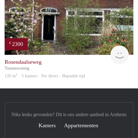
2300
€
Blin
Rosendaalseweg
Tussenwoning
2
120 m
· 5 kamers · Per direct - Bepaalde tijd
Niks leuks gevonden? Dit is ons andere aanbod in Arnhem:
Kamers
Appartementen