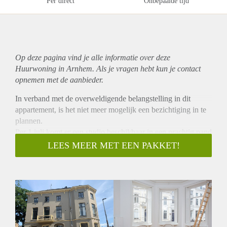
Per direct
Onbepaalde tijd
Op deze pagina vind je alle informatie over deze
Huurwoning in Arnhem. Als je vragen hebt kun je contact
opnemen met de aanbieder.
In verband met de overweldigende belangstelling in dit
appartement, is het niet meer mogelijk een bezichtiging in te
plannen.
Per 1 juli komt er een studio beschikbaar in een prachtig pand
met een historisch verleden.
LEES MEER MET EEN PAKKET!
Dit is nog zichtbaar door de authentieke elementen zoals
ornamenten, schouw van marmer en grote raampartijen met
prachtige luiken. Het ligt op loopafstand van centraal station,
ArtEZ en het centrum.
De studio heeft een eigen keuken voorzien van
inbouwkoelkast, inductiekookplaat, afzuigkap en soft close
systeem. De gehele keuken geeft een luxe uitstraling.