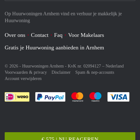
Op Huurwoningen Arnhem vind en verhuur je makkelijk je
Huurwoning
Over ons
Contact
Faq
Voor Makelaars
Gratis je Huurwoning aanbieden in Arnhem
© 2026 - Huurwoningen Arnhem - KvK nr. 02094127 –
Nederland
Voorwaarden & privacy
Disclaimer
Spam & nep-accounts
Account verwijderen
Je rekent gemakkelijk af met Paypal
Je rekent gemakkelijk af met M
Je rekent gemakkelij
Je re
€ 575 | NU REAGEREN