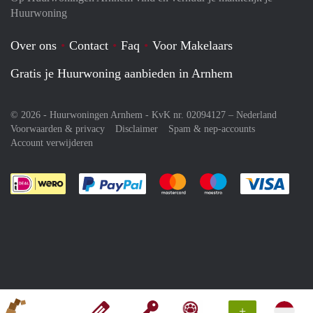
Huurwoning
Over ons
Contact
Faq
Voor Makelaars
Gratis je Huurwoning aanbieden in Arnhem
© 2026 - Huurwoningen Arnhem - KvK nr. 02094127 –
Nederland
Voorwaarden & privacy
Disclaimer
Spam & nep-accounts
Account verwijderen
Je rekent gemakkelijk af met Paypal
Je rekent gemakkelijk af met M
Je rekent gemakkelij
Je re
+