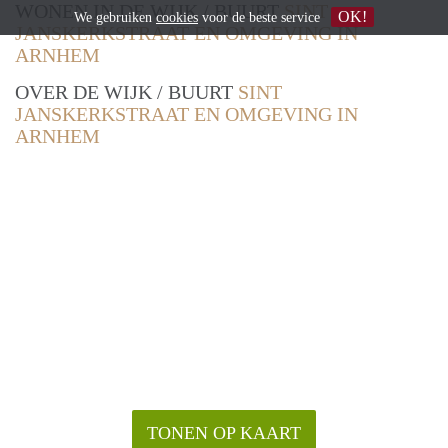
WONEN IN DE WIJK / BUURT
SINT
OK!
We gebruiken
cookies
voor de beste service
JANSKERKSTRAAT EN OMGEVING IN
ARNHEM
OVER DE WIJK / BUURT
SINT
JANSKERKSTRAAT EN OMGEVING IN
ARNHEM
TONEN OP KAART