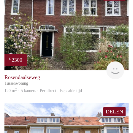
2300
€
Blin
Rosendaalseweg
Tussenwoning
2
120 m
· 5 kamers · Per direct - Bepaalde tijd
DELEN