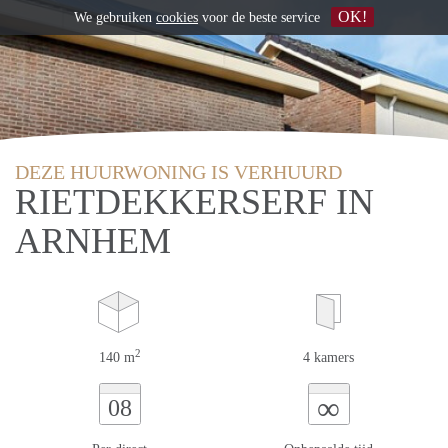
OK!
We gebruiken
cookies
voor de beste service
DEZE HUURWONING IS VERHUURD
RIETDEKKERSERF IN
ARNHEM
2
140 m
4 kamers
∞
08