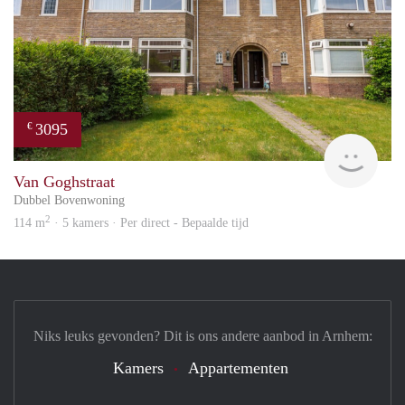
3095
€
Blin
Van Goghstraat
Dubbel Bovenwoning
2
114 m
· 5 kamers · Per direct - Bepaalde tijd
Niks leuks gevonden? Dit is ons andere aanbod in Arnhem:
Kamers
Appartementen