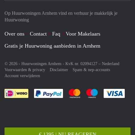
Op Huurwoningen Arnhem vind en verhuur je makkelijk je
Huurwoning
Over ons
Contact
Faq
Voor Makelaars
Gratis je Huurwoning aanbieden in Arnhem
© 2026 - Huurwoningen Arnhem - KvK nr. 02094127 –
Nederland
Voorwaarden & privacy
Disclaimer
Spam & nep-accounts
Account verwijderen
Je rekent gemakkelijk af met Paypal
Je rekent gemakkelijk af met M
Je rekent gemakkelij
Je re
€ 1395 | NU REAGEREN