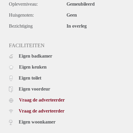
Opleverniveau:
Gemeubileerd
- Ruime eengezinswoning
- Rustige ligging
Huisgenoten:
Geen
- Alle faciliteiten in de nabijheid
- Winkelcentrum op loopafstand
Bezichtiging
In overleg
- Diverse natuur in de buurt
- Verhuur exclusief gas/water/elektra
FACILITEITEN
- Huisdieren in overleg
Interesse?
Eigen badkamer
Voor het plannen van een bezichtiging kunt u eenvoudig een
afspraak inplannen via www.blinqmakelaars.nl.
Eigen keuken
Eigen toilet
Eigen voordeur
Vraag de adverteerder
Vraag de adverteerder
Eigen woonkamer