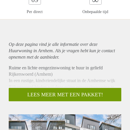
Per direct
Onbepaalde tijd
Op deze pagina vind je alle informatie over deze
Huurwoning in Arnhem. Als je vragen hebt kun je contact
opnemen met de aanbieder.
Ruime en lichte eengezinswoning te huur in geliefd
Rijkerswoerd (Arnhem)
In een rustige, kindvriendelijke straat in de Arnhemse wijk
Rijkerswoerd bieden wij deze ruime eensgezinswoning te
huur aan. De woning is ideaal gelegen: rustig wonen met alle
LEES MEER MET EEN PAKKET!
dagelijkse voorzieningen binnen handbereik.
Bij binnenkomst valt direct de lichte en ruime woonkamer
op, een fijne plek om te ontspannen of gezellig samen te zijn.
Aan de voorzijde van de woning bevindt zich de praktische
keuken, met prettig uitzicht op de straat.