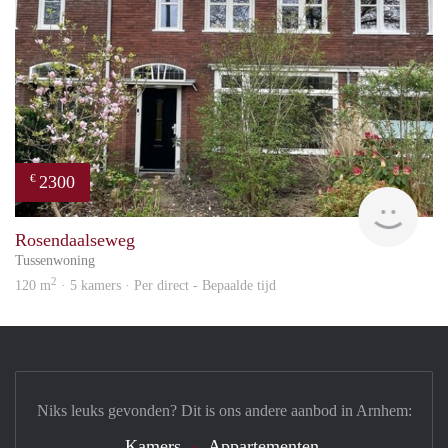
2300
€
Blin
Rosendaalseweg
Tussenwoning
2
120 m
· 5 kamers · Per direct - Bepaalde tijd
Niks leuks gevonden? Dit is ons andere aanbod in Arnhem:
Kamers
Appartementen