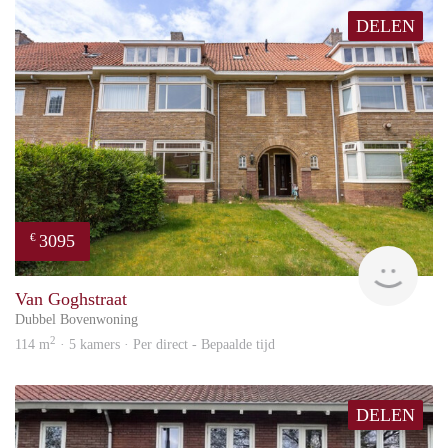
DELEN
3095
€
Blin
Van Goghstraat
Dubbel Bovenwoning
2
114 m
· 5 kamers · Per direct - Bepaalde tijd
DELEN