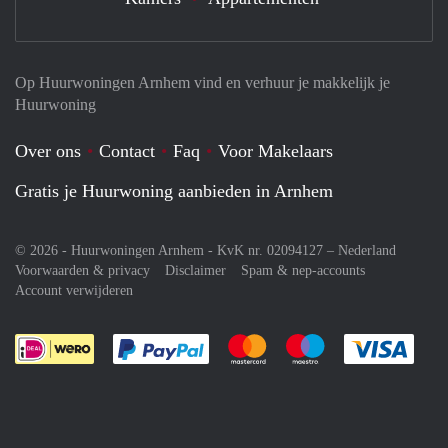
Op Huurwoningen Arnhem vind en verhuur je makkelijk je
Huurwoning
Over ons
Contact
Faq
Voor Makelaars
Gratis je Huurwoning aanbieden in Arnhem
© 2026 - Huurwoningen Arnhem - KvK nr. 02094127 –
Nederland
Voorwaarden & privacy
Disclaimer
Spam & nep-accounts
Account verwijderen
Je rekent gemakkelijk af met Paypal
Je rekent gemakkelijk af met M
Je rekent gemakkelij
Je re