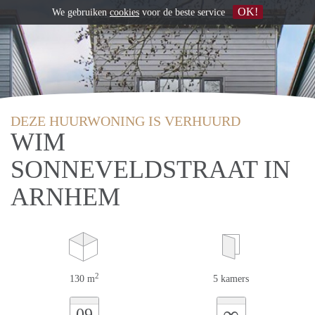
OK!
We gebruiken
cookies
voor de beste service
DEZE HUURWONING IS VERHUURD
WIM
SONNEVELDSTRAAT IN
ARNHEM
2
130 m
5 kamers
∞
09