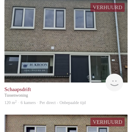
VERHUURD
Blin
Schaapsdrift
Tussenwoning
2
120 m
· 6 kamers · Per direct - Onbepaalde tijd
VERHUURD