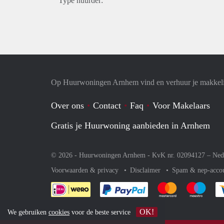
Type huurder:
Op Huurwoningen Arnhem vind en verhuur je makkel
Over ons
Contact
Faq
Voor Makelaars
Gratis je Huurwoning aanbieden in Arnhem
© 2026 - Huurwoningen Arnhem - KvK nr. 02094127 –
Ned
Voorwaarden & privacy
Disclaimer
Spam & nep-acco
Je rekent gemakkelijk af 
Je rekent gemak
Je rek
OK!
We gebruiken
cookies
voor de beste service