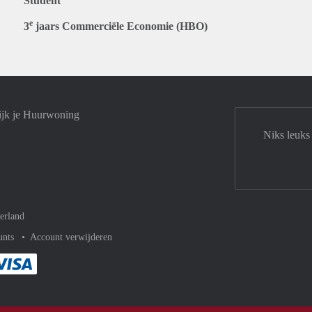
Student
e
3
jaars Commerciële Economie (HBO)
ijk je Huurwoning
Niks leuks
erland
unts
Account verwijderen
met Paypal
kelijk af met Mastercard
ent gemakkelijk af met Meastro
Je rekent gemakkelijk af met Visa