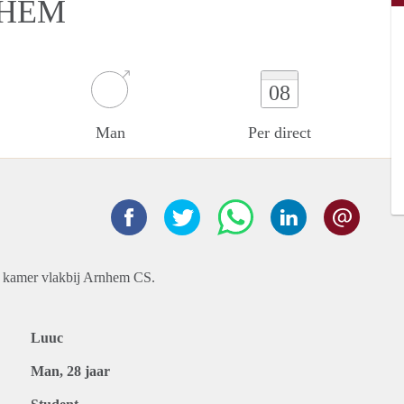
NHEM
08
Man
Per direct
 kamer vlakbij Arnhem CS.
Luuc
Man, 28 jaar