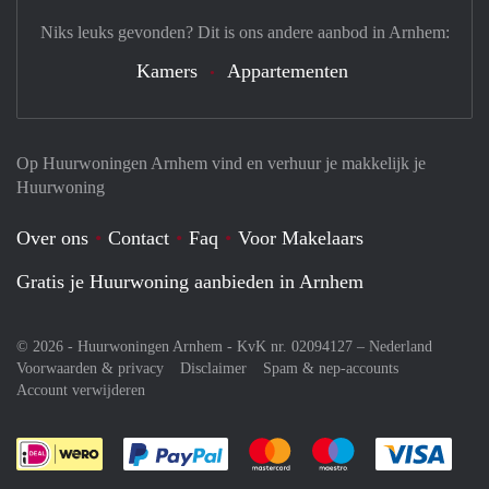
Niks leuks gevonden? Dit is ons andere aanbod in Arnhem:
Kamers
Appartementen
Op Huurwoningen Arnhem vind en verhuur je makkelijk je
Huurwoning
Over ons
Contact
Faq
Voor Makelaars
Gratis je Huurwoning aanbieden in Arnhem
© 2026 - Huurwoningen Arnhem - KvK nr. 02094127 –
Nederland
Voorwaarden & privacy
Disclaimer
Spam & nep-accounts
Account verwijderen
Je rekent gemakkelijk af met Paypal
Je rekent gemakkelijk af met M
Je rekent gemakkelij
Je re