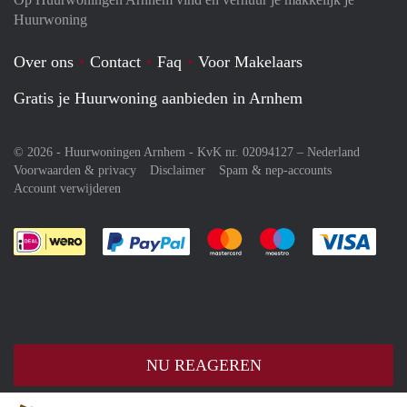
Huurwoning
Over ons
Contact
Faq
Voor Makelaars
Gratis je Huurwoning aanbieden in Arnhem
© 2026 - Huurwoningen Arnhem - KvK nr. 02094127 –
Nederland
Voorwaarden & privacy
Disclaimer
Spam & nep-accounts
Account verwijderen
Je rekent gemakkelijk af met Paypal
Je rekent gemakkelijk af met M
Je rekent gemakkelij
Je re
NU REAGEREN