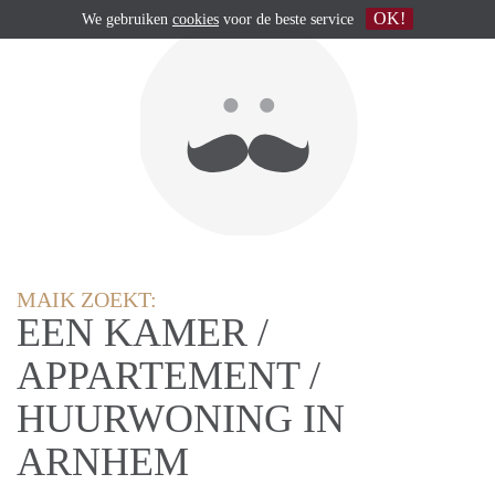
OK!
We gebruiken
cookies
voor de beste service
MAIK ZOEKT:
EEN KAMER /
APPARTEMENT /
HUURWONING IN
ARNHEM