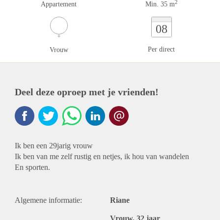
2
Appartement
Min. 35 m
08
Per direct
Vrouw
Deel deze oproep met je vrienden!
Ik ben een 29jarig vrouw
Ik ben van me zelf rustig en netjes, ik hou van wandelen
En sporten.
Algemene informatie:
Riane
Vrouw, 32 jaar