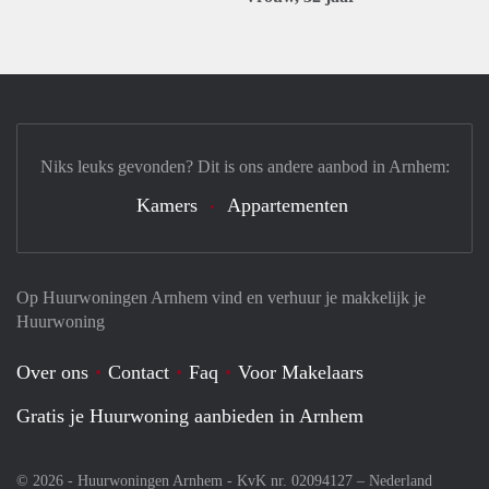
Niks leuks gevonden? Dit is ons andere aanbod in Arnhem:
Kamers
Appartementen
Op Huurwoningen Arnhem vind en verhuur je makkelijk je
Huurwoning
Over ons
Contact
Faq
Voor Makelaars
Gratis je Huurwoning aanbieden in Arnhem
© 2026 - Huurwoningen Arnhem - KvK nr. 02094127 –
Nederland