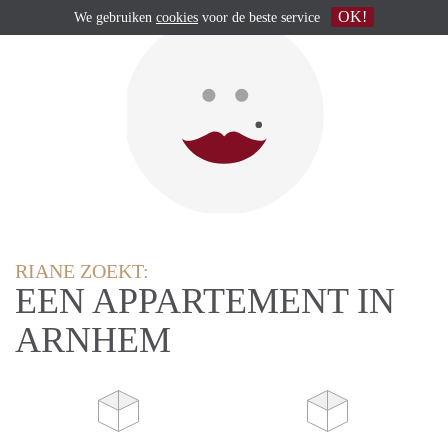
OK!
We gebruiken
cookies
voor de beste service
RIANE ZOEKT:
EEN APPARTEMENT IN
ARNHEM