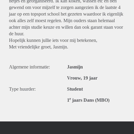
netjes en georganiseerd. Ik kan koken, wassen etc en ben
gewend om voor mijzelf te zorgen aangezien ik de laatste 4
jaar op een topsport school het gezeten waardoor ik eigenlijk
ook alles zelf moest regelen. Mijn ouders staan helemaal
achter mijn studie keuze en willen dan ook garant staan voor
de huur.
Hopelijk kunnen jullie iets voor mij betekenen,
Met vriendelijke groet, Jasmijn.
Algemene informatie:
Jasmijn
Vrouw, 19 jaar
Type huurder:
Student
e
1
jaars Dans (MBO)