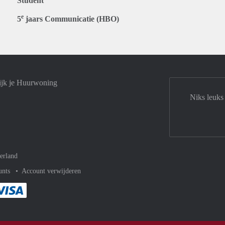
Student
e
5
jaars Communicatie (HBO)
ijk je Huurwoning
Niks leuks
erland
unts
Account verwijderen
met Paypal
kelijk af met Mastercard
ent gemakkelijk af met Meastro
Je rekent gemakkelijk af met Visa