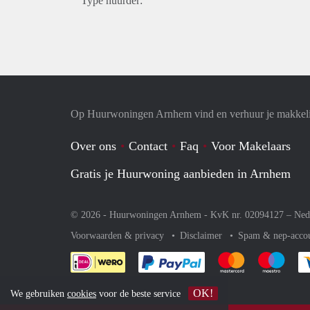
Type huurder:
Op Huurwoningen Arnhem vind en verhuur je makkel
Over ons
Contact
Faq
Voor Makelaars
Gratis je Huurwoning aanbieden in Arnhem
© 2026 - Huurwoningen Arnhem - KvK nr. 02094127 –
Ned
Voorwaarden & privacy
Disclaimer
Spam & nep-acco
Je rekent gemakkelijk af 
Je rekent gemak
Je rek
OK!
We gebruiken
cookies
voor de beste service