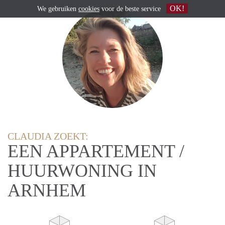
OK!
We gebruiken
cookies
voor de beste service
CLAUDIA ZOEKT:
EEN APPARTEMENT /
HUURWONING IN
ARNHEM