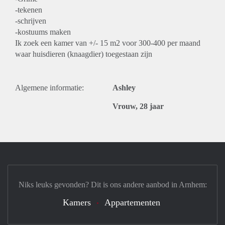
-tekenen
-schrijven
-kostuums maken
Ik zoek een kamer van +/- 15 m2 voor 300-400 per maand
waar huisdieren (knaagdier) toegestaan zijn
Algemene informatie:
Ashley
Vrouw, 28 jaar
Niks leuks gevonden? Dit is ons andere aanbod in Arnhem:
Kamers
Appartementen