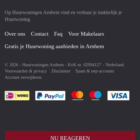
Op Huurwoningen Arnhem vind en verhuur je makkelijk je
Huurwoning
Over ons
Contact
Faq
Voor Makelaars
Gratis je Huurwoning aanbieden in Arnhem
© 2026 - Huurwoningen Arnhem - KvK nr. 02094127 –
Nederland
Voorwaarden & privacy
Disclaimer
Spam & nep-accounts
Account verwijderen
Je rekent gemakkelijk af met Paypal
Je rekent gemakkelijk af met M
Je rekent gemakkelij
Je re
NU REAGEREN