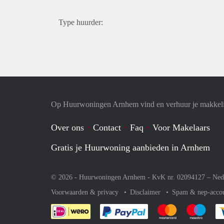
Type huurder:
Op Huurwoningen Arnhem vind en verhuur je makkel
Over ons
Contact
Faq
Voor Makelaars
Gratis je Huurwoning aanbieden in Arnhem
© 2026 - Huurwoningen Arnhem - KvK nr. 02094127 –
Ned
Voorwaarden & privacy
Disclaimer
Spam & nep-acco
Je rekent gemakkelijk af 
Je rekent gemak
Je rek