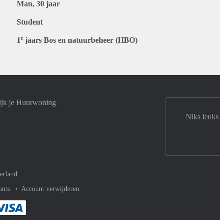
Man, 30 jaar
Student
e
1
jaars Bos en natuurbeheer (HBO)
ijk je Huurwoning
Niks leuks
erland
unts
Account verwijderen
met Paypal
kelijk af met Mastercard
ent gemakkelijk af met Meastro
Je rekent gemakkelijk af met Visa