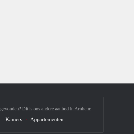
 gevonden? Dit is ons andere aanbod in Arnhem:
Kamers
Appartementen