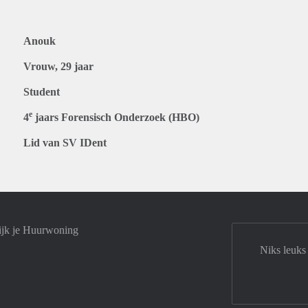
Anouk
Vrouw, 29 jaar
Student
e
4
jaars Forensisch Onderzoek (HBO)
Lid van SV IDent
ijk je Huurwoning
Niks leuks