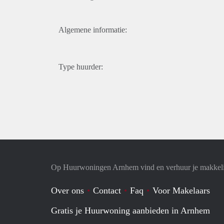
Algemene informatie:
Type huurder:
Op Huurwoningen Arnhem vind en verhuur je makkel
Over ons
Contact
Faq
Voor Makelaars
Gratis je Huurwoning aanbieden in Arnhem