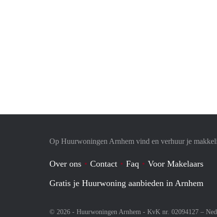
Op Huurwoningen Arnhem vind en verhuur je makkel
Over ons
Contact
Faq
Voor Makelaars
Gratis je Huurwoning aanbieden in Arnhem
© 2026 - Huurwoningen Arnhem - KvK nr. 02094127 –
Ned