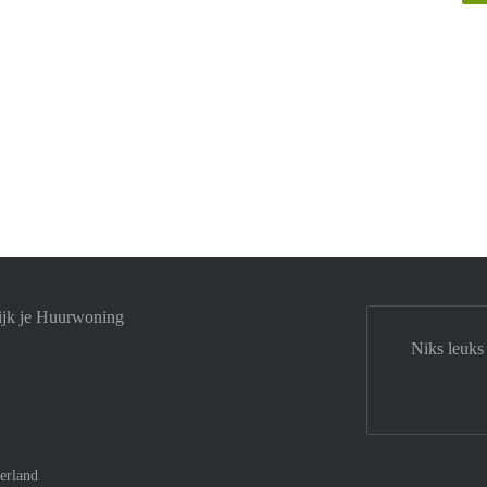
ijk je Huurwoning
Niks leuks
erland