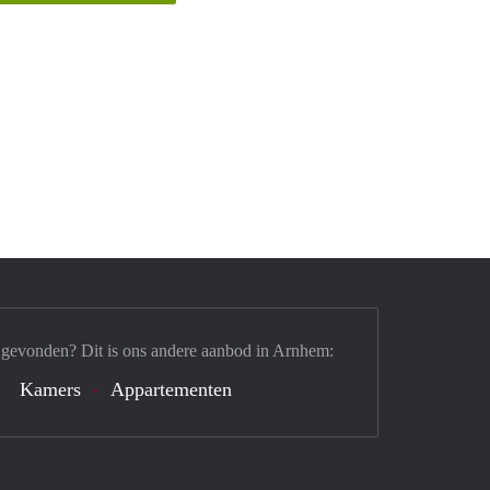
 gevonden? Dit is ons andere aanbod in Arnhem:
Kamers
Appartementen