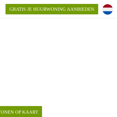
GRATIS JE HUURWONING AANBIEDEN
TONEN OP KAART