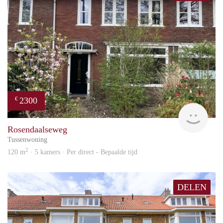
2300
€
Blin
Rosendaalseweg
Tussenwoning
2
120 m
· 5 kamers · Per direct - Bepaalde tijd
DELEN