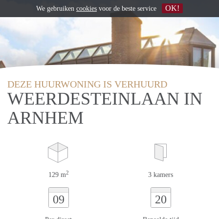
OK!
We gebruiken
cookies
voor de beste service
DEZE HUURWONING IS VERHUURD
WEERDESTEINLAAN IN
ARNHEM
2
129 m
3 kamers
09
20