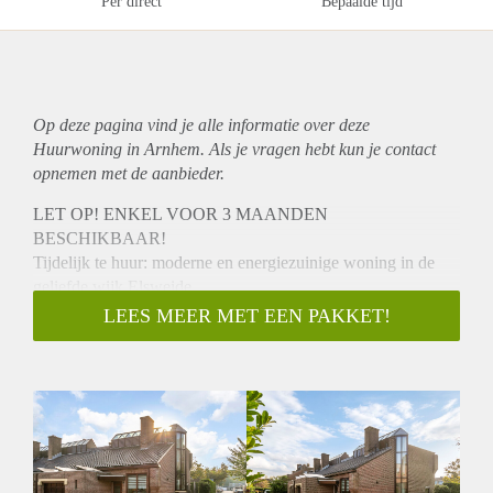
Per direct
Bepaalde tijd
Op deze pagina vind je alle informatie over deze
Huurwoning in Arnhem. Als je vragen hebt kun je contact
opnemen met de aanbieder.
LET OP! ENKEL VOOR 3 MAANDEN
BESCHIKBAAR!
Tijdelijk te huur: moderne en energiezuinige woning in de
geliefde wijk Elsweide.
In de rustige en groene wijk Elsweide bieden wij voor een
LEES MEER MET EEN PAKKET!
periode van drie(!) maanden deze volledig gemoderniseerde
woning aan. De verhuur vindt plaats op basis van
diplomatenclausule.
De woning is met oog voor detail gerenoveerd en voorzien
van alle moderne gemakken én energiebesparende
maatregelen. Comfort en stijl gaan hier hand in hand,
waardoor u zich direct thuis zult voelen.