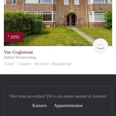
3095
€
Blin
Van Goghstraat
Dubbel Bovenwoning
2
114 m
· 5 kamers · Per direct - Bepaalde tijd
Niks leuks gevonden? Dit is ons andere aanbod in Arnhem:
Kamers
Appartementen