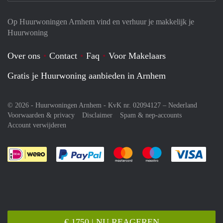
Op Huurwoningen Arnhem vind en verhuur je makkelijk je
Huurwoning
Over ons
Contact
Faq
Voor Makelaars
Gratis je Huurwoning aanbieden in Arnhem
© 2026 - Huurwoningen Arnhem - KvK nr. 02094127 –
Nederland
Voorwaarden & privacy
Disclaimer
Spam & nep-accounts
Account verwijderen
Je rekent gemakkelijk af met Paypal
Je rekent gemakkelijk af met M
Je rekent gemakkelij
Je re
€ 1750 | NU REAGEREN