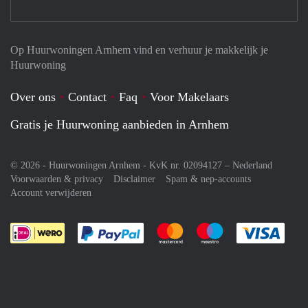
Op Huurwoningen Arnhem vind en verhuur je makkelijk je
Huurwoning
Over ons
Contact
Faq
Voor Makelaars
Gratis je Huurwoning aanbieden in Arnhem
© 2026 - Huurwoningen Arnhem - KvK nr. 02094127 –
Nederland
Voorwaarden & privacy
Disclaimer
Spam & nep-accounts
Account verwijderen
Je rekent gemakkelijk af met Paypal
Je rekent gemakkelijk af met M
Je rekent gemakkelij
Je re