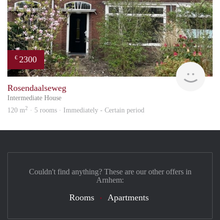
2300
€
Blin
Rosendaalseweg
Intermediate House
2
120 m
· 5 rooms · Immediately - Certain period
Couldn't find anything? These are our other offers in
Arnhem:
Rooms
Apartments