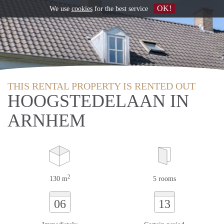
OK!
We use
cookies
for the best service
THIS RENTAL PROPERTY IS RENTED OUT
HOOGSTEDELAAN IN
ARNHEM
2
130 m
5 rooms
06
13