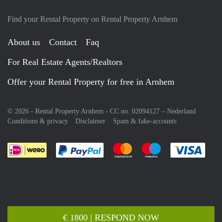
Find your Rental Property on Rental Property Arnhem
About us
Contact
Faq
For Real Estate Agents/Realtors
Offer your Rental Property for free in Arnhem
© 2026 - Rental Property Arnhem - CC no. 02094127 –
Nederland
Conditions & privacy
Disclaimer
Spam & fake-accounts
Pay easily with :payment method
Pay easily with :payment meth
Pay easily with :pay
Pay e
€ 1800 | RESPOND NOW